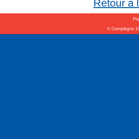
Retour à 
Pla
© Compiègne 1