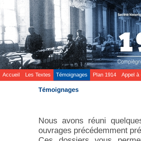
Accueil
Les Textes
Témoignages
Plan 1914
Appel à 
Témoignages
Nous avons réuni quelques
ouvrages précédemment pré
Ces dossiers vous permet