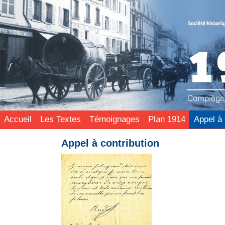
Accueil
Les Textes
Témoignages
Plan 1914
Appel à 
Appel à contribution