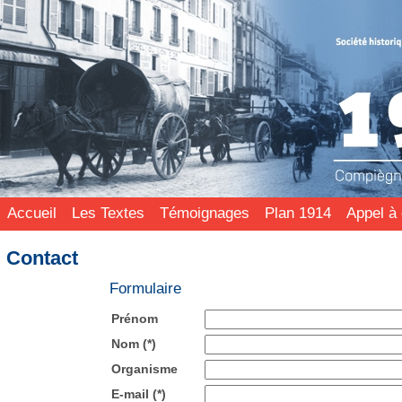
Accueil
Les Textes
Témoignages
Plan 1914
Appel à 
Contact
Formulaire
Prénom
Nom
(*)
Organisme
E-mail
(*)