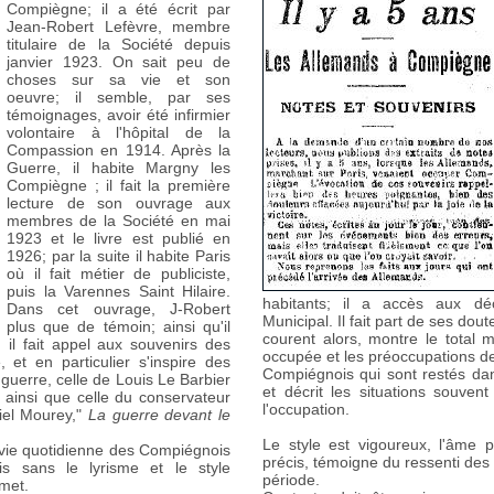
Compiègne; il a été écrit par
Jean-Robert Lefèvre, membre
titulaire de la Société depuis
janvier 1923. On sait peu de
choses sur sa vie et son
oeuvre; il semble, par ses
témoignages, avoir été infirmier
volontaire à l'hôpital de la
Compassion en 1914. Après la
Guerre, il habite Margny les
Compiègne ; il fait la première
lecture de son ouvrage aux
membres de la Société en mai
1923 et le livre est publié en
1926; par la suite il habite Paris
où il fait métier de publiciste,
puis la Varennes Saint Hilaire.
habitants; il a accès aux déc
Dans cet ouvrage, J-Robert
Municipal. Il fait part de ses dou
, plus que de témoin; ainsi qu'il
courent alors, montre le total m
, il fait appel aux souvenirs des
occupée et les préoccupations de
 et en particulier s'inspire des
Compiégnois qui sont restés da
uerre, celle de Louis Le Barbier
et décrit les situations souven
 ainsi que celle du conservateur
l'occupation.
iel Mourey,"
La guerre devant le
Le style est vigoureux, l'âme pa
la vie quotidienne des Compiégnois
précis, témoigne du ressenti des
 sans le lyrisme et le style
période.
met.