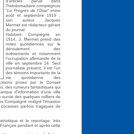
d'articles parue dans
l'hebdomadaire compiégnois
"
Le Progrès de l'Oise"
entre
août et septembre 1919 ;
son auteur Jacques
Mermet est rédacteur-gérant
du journal.
Habitant Compiègne en
1914, J. Mermet prend des
notes quotidiennes sur le
déroulement des
évènements et notamment
l'occupation allemande de la
ville en septembre 14. Seul
journaliste présent, il est l'un
des témoins importants de la
vie quotidienne des
isions prises par le Conseil
tes, des rumeurs fantastiques qui
anque d'information d'une ville
 survie des quelques milliers de
ns Compiègne malgré l'invasion
t cocasses parfois tragiques de
triotique et le reportage, très
 Français pendant et après cette