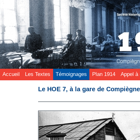
Accueil
Les Textes
Témoignages
Plan 1914
Appel à 
Le HOE 7, à la gare de Compiègne