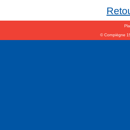
Retou
Pla
© Compiègne 1