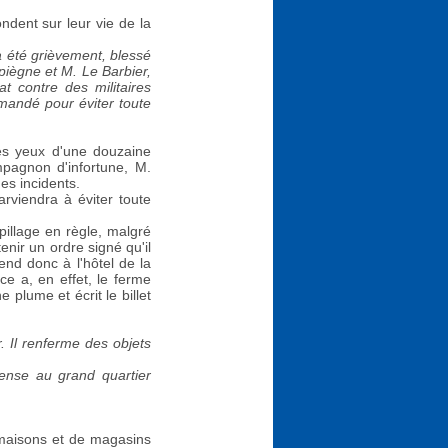
ndent sur leur vie de la
a été grièvement, blessé
piègne et M. Le Barbier,
t contre des militaires
mandé pour éviter toute
les yeux d'une douzaine
mpagnon d'infortune, M.
es incidents.
viendra à éviter toute
pillage en règle, malgré
tenir un ordre signé qu'il
rend donc à l'hôtel de la
ce a, en effet, le ferme
 plume et écrit le billet
. Il renferme des objets
fense au grand quartier
e maisons et de magasins