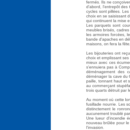
fermés. Ils ne conçoiven
d'abord, l'entrepôt des 
cycles sont pillées. Le
choix en se saisissant d
qui continuent la mise 
Les parquets sont couv
meubles brisés, cadres 
les armoires forcées, l
bande d'apaches en déli
maisons, on fera la fêt
Les bijouteries ont reç
choix et emplissant se
mieux avec ces écumeu
s'ennuiera pas à Compiè
déménagement des cav
déménager la cave du C
paille, tonnant haut et 
au commerçant stupéfait
trois quarts détruit pa
Au moment où cette long
fusillade nourrie. Les s
distinctement le ronron
aucunement troublé par l
Une lueur d'incendie é
nouveau brûlée pour le 
l'invasion.