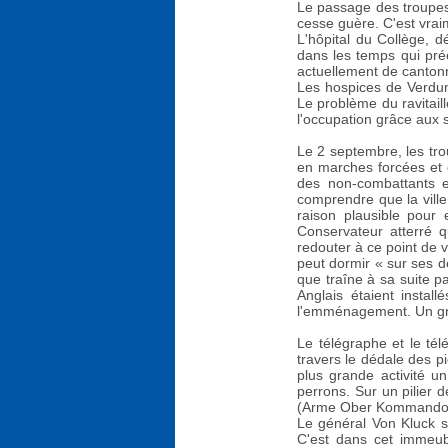
Le passage des troupes 
cesse guère. C'est vraim
L'hôpital du Collège, 
dans les temps qui préc
actuellement de cantonn
Les hospices de Verdun
Le problème du ravitail
l'occupation grâce aux 
Le 2 septembre, les tro
en marches forcées et c
des non-combattants e
comprendre que la ville
raison plausible pour
Conservateur atterré q
redouter à ce point de v
peut dormir « sur ses de
que traîne à sa suite p
Anglais étaient insta
l'emménagement. Un gran
Le télégraphe et le tél
travers le dédale des p
plus grande activité 
perrons. Sur un pilier d
(Arme Ober Kommando) et
Le général Von Kluck s'
C'est dans cet immeub