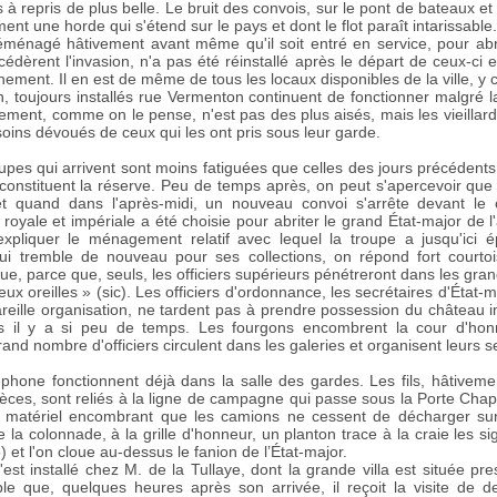
à repris de plus belle. Le bruit des convois, sur le pont de bateaux et
ent une horde qui s'étend sur le pays et dont le flot paraît intarissable.
déménagé hâtivement avant même qu'il soit entré en service, pour abri
édèrent l'invasion, n'a pas été réinstallé après le départ de ceux-ci 
ement. Il en est de même de tous les locaux disponibles de la ville, y 
, toujours installés rue Vermenton continuent de fonctionner malgré l
lement, comme on le pense, n'est pas des plus aisés, mais les vieillards
soins dévoués de ceux qui les ont pris sous leur garde.
upes qui arrivent sont moins fatiguées que celles des jours précédents
onstituent la réserve. Peu de temps après, on peut s'apercevoir que l
t quand dans l'après-midi, un nouveau convoi s'arrête devant le 
 royale et impériale a été choisie pour abriter le grand État-major de l
 expliquer le ménagement relatif avec lequel la troupe a jusqu'ici
ui tremble de nouveau pour ses collections, on répond fort courtoi
ue, parce que, seuls, les officiers supérieurs pénétreront dans les gra
ux oreilles » (sic). Les officiers d'ordonnance, les secrétaires d'État-m
areille organisation, ne tardent pas à prendre possession du château im
llés il y a si peu de temps. Les fourgons encombrent la cour d'hon
d nombre d'officiers circulent dans les galeries et organisent leurs s
éphone fonctionnent déjà dans la salle des gardes. Les fils, hâtivem
ièces, sont reliés à la ligne de campagne qui passe sous la Porte Chap
un matériel encombrant que les camions ne cessent de décharger sur
e la colonnade, à la grille d'honneur, un planton trace à la craie les sig
 l'on cloue au-dessus le fanion de l’État-major.
est installé chez M. de la Tullaye, dont la grande villa est située pr
le que, quelques heures après son arrivée, il reçoit la visite de 