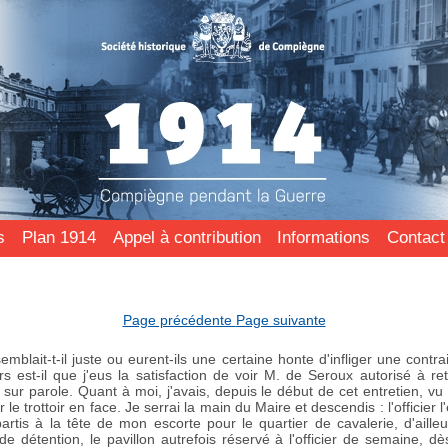
s
Plan 1914
Appel à contribution
Informations
Contact
Page précédente
Page suivante
mblait-t-il juste ou eurent-ils une certaine honte d'infliger une contr
urs est-il que j'eus la satisfaction de voir M. de Seroux autorisé à re
sur parole. Quant à moi, j'avais, depuis le début de cet entretien, vu 
le trottoir en face. Je serrai la main du Maire et descendis : l'officier l
partis à la tête de mon escorte pour le quartier de cavalerie, d'ailleu
 détention, le pavillon autrefois réservé à l'officier de semaine, dè