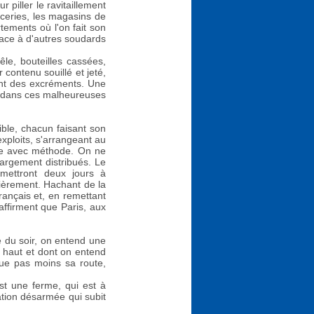
 piller le ravitaillement
piceries, les magasins de
tements où l'on fait son
place à d'autres soudards
le, bouteilles cassées,
contenu souillé et jeté,
lent des excréments. Une
n, dans ces malheureuses
ible, chacun faisant son
exploits, s'arrangeant au
se avec méthode. On ne
largement distribués. Le
mettront deux jours à
ièrement. Hachant de la
français et, en remettant
affirment que Paris, aux
e du soir, on entend une
ès haut et dont on entend
inue pas moins sa route,
st une ferme, qui est à
ation désarmée qui subit