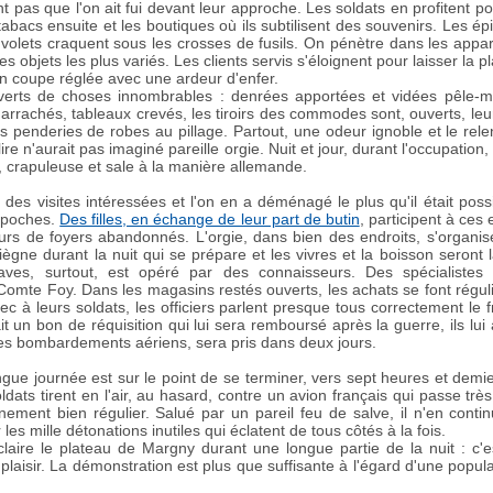
t pas que l'on ait fui devant leur approche. Les soldats en profitent pour
tabacs ensuite et les boutiques où ils subtilisent des souvenirs. Les é
s volets craquent sous les crosses de fusils. On pénètre dans les appar
es objets les plus variés. Les clients servis s'éloignent pour laisser la 
en coupe réglée avec une ardeur d'enfer.
erts de choses innombrables : denrées apportées et vidées pêle-mê
arrachés, tableaux crevés, les tiroirs des commodes sont, ouverts, leur 
es penderies de robes au pillage. Partout, une odeur ignoble et le re
re n'aurait pas imaginé pareille orgie. Nuit et jour, durant l'occupatio
e, crapuleuse et sale à la manière allemande.
u des visites intéressées et l'on en a déménagé le plus qu'il était poss
s poches.
Des filles, en échange de leur part de butin
, participent à ces 
rs de foyers abandonnés. L'orgie, dans bien des endroits, s'organi
gne durant la nuit qui se prépare et les vivres et la boisson seront 
es, surtout, est opéré par des connaisseurs. Des spécialistes 
omte Foy. Dans les magasins restés ouverts, les achats se font régul
sec à leurs soldats, les officiers parlent presque tous correctement le 
 un bon de réquisition qui lui sera remboursé après la guerre, ils lui 
r les bombardements aériens, sera pris dans deux jours.
ue journée est sur le point de se terminer, vers sept heures et demi
oldats tirent en l'air, au hasard, contre un avion français qui passe tr
nement bien régulier. Salué par un pareil feu de salve, il n'en cont
es mille détonations inutiles qui éclatent de tous côtés à la fois.
claire le plateau de Margny durant une longue partie de la nuit : c'e
plaisir. La démonstration est plus que suffisante à l'égard d'une popul