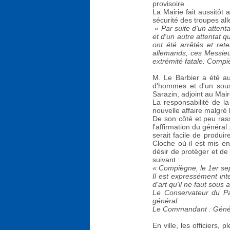
provisoire .
La Mairie fait aussitôt
sécurité des troupes al
« Par suite d'un attent
et d'un autre attentat 
ont été arrêtés et ret
allemands, ces Messieu
extrémité fatale. Compi
M. Le Barbier a été au
d'hommes et d'un sous-
Sarazin, adjoint au Mai
La responsabilité de 
nouvelle affaire malgré
De son côté et peu rass
l'affirmation du général 
serait facile de produir
Cloche où il est mis en
désir de protéger et de 
suivant :
« Compiègne, le 1er s
Il est expressément int
d'art qu'il ne faut sous
Le Conservateur du Pal
général.
Le Commandant : Gén
En ville, les officiers