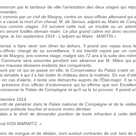
 annoncer par le tambour de ville l'arrestation des deux otages qui répo
lemandes :
at commis par un civil de Margny, contre un sous-officier allemand qui 
qui a causé la mort d'un cheval, M. de Seroux, adjoint au Maire de Com
enus comme otages. S'il survient cette nuit, un trouble ou un attenta
rs seront fusillés demain matin. Le plus grand calme est donc recom
ègne, le 1er septembre 1914 - L'adjoint au Maire : MARTIN.
»
torisé à faire venir son dîner du dehors. Il prend son repas sous 
officier chargé de sa surveillance. Il est bientôt rejoint par un co
re de Margny, pris comme otage, malgré ses 72 ans à la suite des mêm
la Commune sera assumée pendant son absence par M. Milice qui par
 les mauvais desseins évidents des conquérants.
uré par ce qui se passe en ville, le Conservateur du Palais craint un 
si aimable à qui il a fait visiter le château dans la matinée. En vue d'ob
e en cas d'alerte, il tente une démarche auprès de l'État-major. Il se 
 présence d'un officier d'ordonnance qui lui affirme que son Excellen
conserver le Palais de Compiègne et qu'il va le lui prouver. Il prend une
eptembre 1914.
erdit de pénétrer dans le Palais national de Compiègne et de le visiter
 aucun prétexte toucher et encore moins dérober.
ais a le droit de demander punition de toute infraction à cette dé
éral VON MARWITZ. »
, pleins de morgue et de dédain, sont surtout contrariés de voir tant d