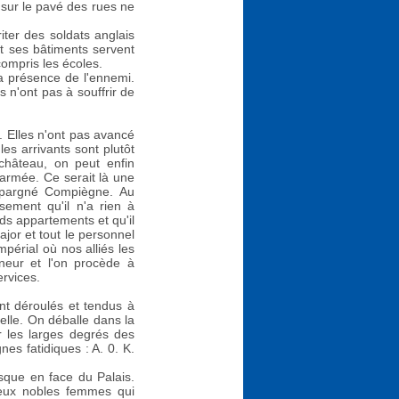
 sur le pavé des rues ne
ter des soldats anglais
et ses bâtiments servent
compris les écoles.
a présence de l'ennemi.
 n'ont pas à souffrir de
. Elles n'ont pas avancé
es arrivants sont plutôt
château, on peut enfin
'armée. Ce serait là une
 épargné Compiègne. Au
sement qu'il n'a rien à
nds appartements et qu'il
ajor et tout le personnel
périal où nos alliés les
neur et l'on procède à
ervices.
ent déroulés et tendus à
elle. On déballe dans la
 les larges degrés des
nes fatidiques : A. 0. K.
esque en face du Palais.
deux nobles femmes qui