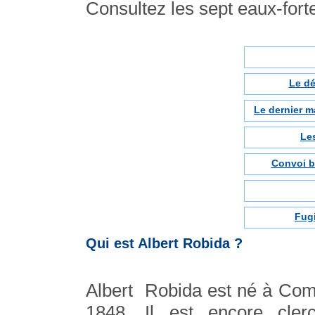
Consultez les sept eaux-forte
Le dé
Le dernier 
Les
Convoi b
Fug
Qui est Albert Robida ?
Albert Robida est né à Com
1848. Il est encore cle