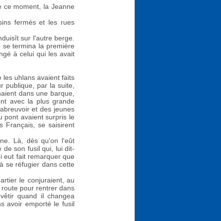
 de ce moment, la Jeanne
asins fermés et les rues
duisît sur l'autre berge.
 se termina la première
gé à celui qui les avait
les uhlans avaient faits
 publique, par la suite,
enaient dans une barque,
ont avec la plus grande
'abreuvoir et des jeunes
u pont avaient surpris le
s Français, se saisirent
ne. Là, dès qu'on l'eût
e son fusil qui, lui dit-
ui eut fait remarquer que
 à se réfugier dans cette
artier le conjuraient, au
sa route pour rentrer dans
évêtir quand il changea
s avoir emporté le fusil