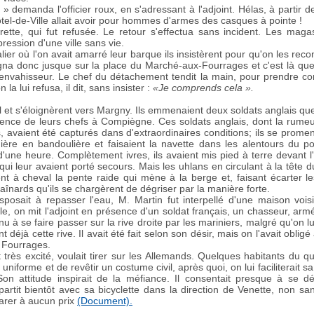
» demanda l'officier roux, en s'adressant à l'adjoint. Hélas, à partir
ôtel-de-Ville allait avoir pour hommes d'armes des casques à pointe !
igarette, qui fut refusée. Le retour s'effectua sans incident. Les mag
ression d'une ville sans vie.
alier où l'on avait amarré leur barque ils insistèrent pour qu'on les recon
na donc jusque sur la place du Marché-aux-Fourrages et c'est là que
'envahisseur. Le chef du détachement tendit la main, pour prendre con
 lui refusa, il dit, sans insister :
«Je comprends cela ».
l et s'éloignèrent vers Margny. Ils emmenaient deux soldats anglais que 
sence de leurs chefs à Compiègne. Ces soldats anglais, dont la rumeur
s, avaient été capturés dans d'extraordinaires conditions; ils se prom
ière en bandoulière et faisaient la navette dans les alentours du p
s d'une heure. Complètement ivres, ils avaient mis pied à terre devant l
ui leur avaient porté secours. Mais les uhlans en circulant à la tête d
t à cheval la pente raide qui mène à la berge et, faisant écarter le
aînards qu'ils se chargèrent de dégriser par la manière forte.
posait à repasser l'eau, M. Martin fut interpellé d'une maison voisi
ule, on mit l'adjoint en présence d'un soldat français, un chasseur, armé d
u à se faire passer sur la rive droite par les mariniers, malgré qu'on l
 déjà cette rive. Il avait été fait selon son désir, mais on l'avait obligé
 Fourrages.
 très excité, voulait tirer sur les Allemands. Quelques habitants du qu
 uniforme et de revêtir un costume civil, après quoi, on lui faciliterait 
 Son attitude inspirait de la méfiance. Il consentait presque à se d
artit bientôt avec sa bicyclette dans la direction de Venette, non san
parer à aucun prix
(Document).