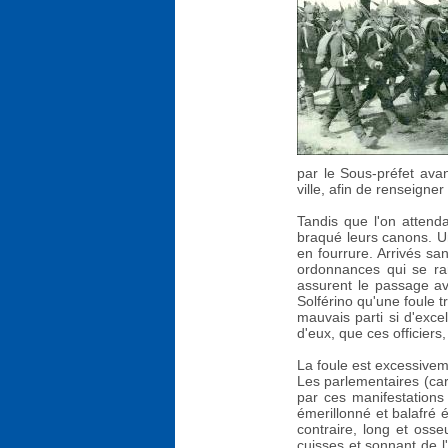
par le Sous-préfet ava
ville, afin de renseigner
Tandis que l'on attend
braqué leurs canons. U
en fourrure. Arrivés san
ordonnances qui se ran
assurent le passage av
Solférino qu'une foule t
mauvais parti si d'exce
d'eux, que ces officier
La foule est excessiveme
Les parlementaires (car
par ces manifestations 
émerillonné et balafré é
contraire, long et oss
cuisses et sonnant de l'