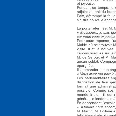
et joyeuse.
Pendant ce temps, le co
adjoints sortait du bure
Paix, détrompé la foule
sinistre nouvelle énonc
La porte refermée, M. M
« Messieurs, je sais qu
car vous vous exposiez 
Pour toute réponse, l'u
Mairie où se trouvait M
visite. Il fit, à nouv
canons braqués sur la c
M. de Seroux et M. Marti
aucun soldat. Compiègne,
épargnée.
Ils demandèrent un eng
« Vous avez ma parole de
Les parlementaires en
disposition de leur g
formait une administra
possible. Comme ses in
menée à bien, il leur r
général, le lendemain à
En descendant l'escalie
«
Il faudra nous accom
M. Martin, M. Poilane et
Ville étaient absolument