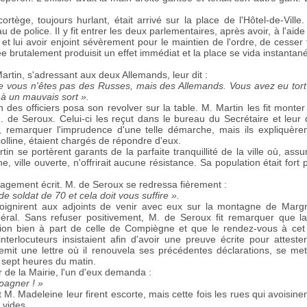
rtège, toujours hurlant, était arrivé sur la place de l'Hôtel-de-Vill
au de police. Il y fit entrer les deux parlementaires, après avoir, à l'a
 et lui avoir enjoint sévèrement pour le maintien de l'ordre, de cesse
ée brutalement produisit un effet immédiat et la place se vida instanta
artin, s'adressant aux deux Allemands, leur dit :
e vous n'êtes pas des Russes, mais des Allemands. Vous avez eu tort d
à un mauvais sort ».
n des officiers posa son revolver sur la table. M. Martin les fit monte
. de Seroux. Celui-ci les reçut dans le bureau du Secrétaire et leur
eau, remarquer l'imprudence d'une telle démarche, mais ils expliquèr
olline, étaient chargés de répondre d'eux.
n se portèrent garants de la parfaite tranquillité de la ville où, assur
 ville ouverte, n'offrirait aucune résistance. Sa population était fort pa
agement écrit. M. de Seroux se redressa fièrement :
 soldat de 70 et cela doit vous suffire ».
joignirent aux adjoints de venir avec eux sur la montagne de Margn
énéral. Sans refuser positivement, M. de Seroux fit remarquer qu
tion bien à part de celle de Compiègne et que le rendez-vous à cet e
terlocuteurs insistaient afin d'avoir une preuve écrite pour attester
emit une lettre où il renouvela ses précédentes déclarations, se met
 sept heures du matin.
r de la Mairie, l'un d'eux demanda :
pagner ! »
 M. Madeleine leur firent escorte, mais cette fois les rues qui avoisinen
 vides.