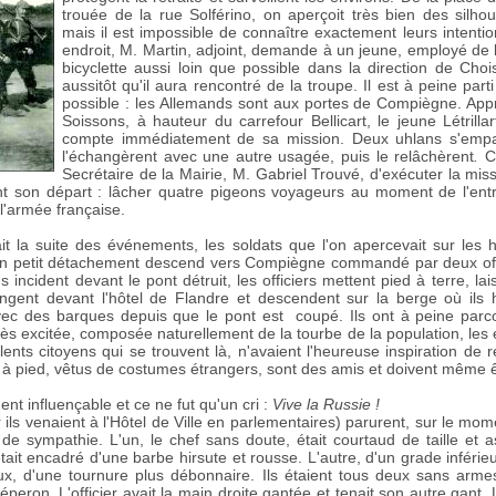
trouée de la rue Solférino, on aperçoit très bien des silho
mais il est impossible de connaître exactement leurs intention
endroit, M. Martin, adjoint, demande à un jeune, employé de 
bicyclette aussi loin que possible dans la direction de Cho
aussitôt qu'il aura rencontré de la troupe. Il est à peine part
possible : les Allemands sont aux portes de Compiègne. App
Soissons, à hauteur du carrefour Bellicart, le jeune Létrilla
compte immédiatement de sa mission. Deux uhlans s'empa
l'échangèrent avec une autre usagée, puis le relâchèrent
.
C'
Secrétaire de la Mairie, M. Gabriel Trouvé, d'exécuter la miss
nt son départ : lâcher quatre pigeons voyageurs au moment de l'ent
 l'armée française.
ait la suite des événements, les soldats que l'on apercevait sur les
n petit détachement descend vers Compiègne commandé par deux offi
s incident devant le pont détruit, les officiers mettent pied à terre, l
gent devant l'hôtel de Flandre et descendent sur la berge où ils h
ec des barques depuis que le pont est coupé. Ils ont à peine parco
rès excitée, composée naturellement de la tourbe de la population, les e
llents citoyens qui se trouvent là, n'avaient l'heureuse inspiration de 
s, à pied, vêtus de costumes étrangers, sont des amis et doivent même 
nt influençable et ce ne fut qu'un cri :
Vive la Russie !
 ils venaient à l'Hôtel de Ville en parlementaires) parurent, sur le m
de sympathie. L'un, le chef sans doute, était courtaud de taille et 
tait encadré d'une barbe hirsute et rousse. L'autre, d'un grade inférie
eux, d'une tournure plus débonnaire. Ils étaient tous deux sans arme
éperon. L'officier avait la main droite gantée et tenait son autre gant. 