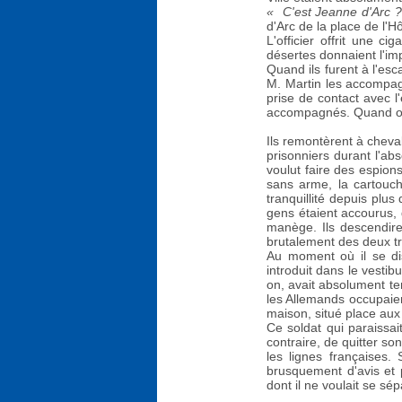
« C'est Jeanne d'Arc ?
d'Arc de la place de l'H
L'officier offrit une c
désertes donnaient l'imp
Quand ils furent à l'esc
M. Martin les accompag
prise de contact avec l
accompagnés. Quand on la
Ils remontèrent à cheva
prisonniers durant l'ab
voulut faire des espion
sans arme, la cartouch
tranquillité depuis plu
gens étaient accourus, q
manège. Ils descendiren
brutalement des deux tr
Au moment où il se dis
introduit dans le vestib
on, avait absolument ten
les Allemands occupaient
maison, situé place aux
Ce soldat qui paraissait
contraire, de quitter son
les lignes françaises.
brusquement d'avis et p
dont il ne voulait se sé