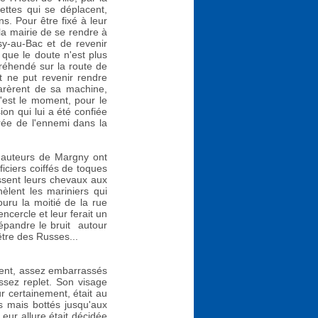
uettes qui se déplacent,
s. Pour être fixé à leur
la mairie de se rendre à
isy-au-Bac et de revenir
i que le doute n'est plus
réhendé sur la route de
rt ne put revenir rendre
rèrent de sa machine,
est le moment, pour le
ion qui lui a été confiée
rée de l'ennemi dans la
 hauteurs de Margny ont
ciers coiffés de toques
aissent leurs chevaux aux
èlent les mariniers qui
uru la moitié de la rue
ncercle et leur ferait un
répandre le bruit autour
être des Russes...
oment, assez embarrassés
assez replet. Son visage
ur certainement, était au
s mais bottés jusqu'aux
Leur allure était décidée