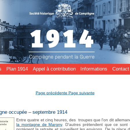
s
Plan 1914
Appel à contribution
Informations
Contact
Page précédente
Page suivante
ègne occupée – septembre 1914
Entre quatre et cinq heures, des troupes que l'on dit alleman
la montagne de Margny
. D'autres prétendent que ce sont 
protègent la retraite et surveillent les environs. De la place d