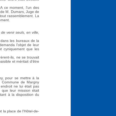
e. A ce moment, l'un des
ide de M. Dumars, Juge de
r tout rassemblement. La
nément.
e venir seuls, en ville,
r dans les bureaux de la
 demanda l'objet de leur
ent cyniquement que les
èrent-ils, ne se trouvait
isible et méritait d'être
y, pour se mettre à la
e la Commune de Margny
ndroit ne lui était pas
 que leur mission était
tant à la disposition du
t la place de l'Hôtel-de-